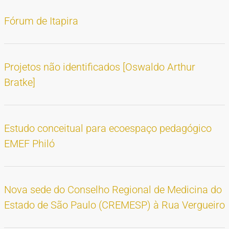
TIPOS DE MATERIAIS
Fórum de Itapira
Cartazes
Diapositivos
Documentação
Fotografias
Maquetes
Negativos
Periódicos
Publicações
Projetos
Vídeos
BUSCA AVANÇADA
CONTATOS
Projetos não identificados [Oswaldo Arthur
EXPEDIENTE
Bratke]
Estudo conceitual para ecoespaço pedagógico
EMEF Philó
Nova sede do Conselho Regional de Medicina do
Estado de São Paulo (CREMESP) à Rua Vergueiro