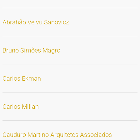
TIPOS DE MATERIAIS
Cartazes
Diapositivos
Documentação
Fotografias
Maquetes
Negativos
Periódicos
Publicações
Projetos
Vídeos
BUSCA AVANÇADA
Abrahão Velvu Sanovicz
CONTATOS
EXPEDIENTE
Bruno Simões Magro
Carlos Ekman
Carlos Millan
Cauduro Martino Arquitetos Associados