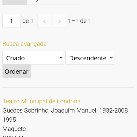
TIPOS DE MATERIAIS
Cartazes
Diapositivos
Documentação
Fotografias
Maquetes
Negativos
Periódicos
Publicações
Projetos
Vídeos
BUSCA AVANÇADA
de 1
1–1 de 1
CONTATOS
Busca avançada
EXPEDIENTE
Ordenar
Teatro Municipal de Londrina
Guedes Sobrinho, Joaquim Manuel, 1932-2008
1995
Maquete