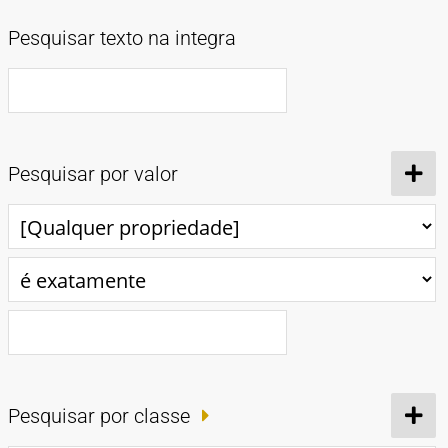
TIPOS DE MATERIAIS
Pesquisar texto na integra
Cartazes
Diapositivos
Documentação
Fotografias
Maquetes
Negativos
Periódicos
Publicações
Projetos
Vídeos
BUSCA AVANÇADA
CONTATOS
EXPEDIENTE
Pesquisar por valor
Pesquisar por classe