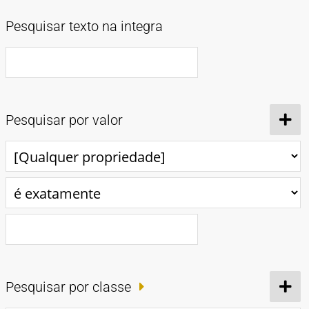
TIPOS DE MATERIAIS
Pesquisar texto na integra
Cartazes
Diapositivos
Documentação
Fotografias
Maquetes
Negativos
Periódicos
Publicações
Projetos
Vídeos
BUSCA AVANÇADA
CONTATOS
EXPEDIENTE
Pesquisar por valor
Pesquisar por classe