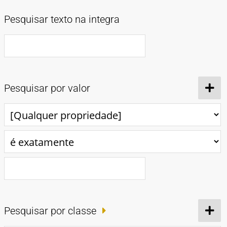
TIPOS DE MATERIAIS
Pesquisar texto na integra
Cartazes
Diapositivos
Documentação
Fotografias
Maquetes
Negativos
Periódicos
Publicações
Projetos
Vídeos
BUSCA AVANÇADA
CONTATOS
EXPEDIENTE
Pesquisar por valor
Pesquisar por classe