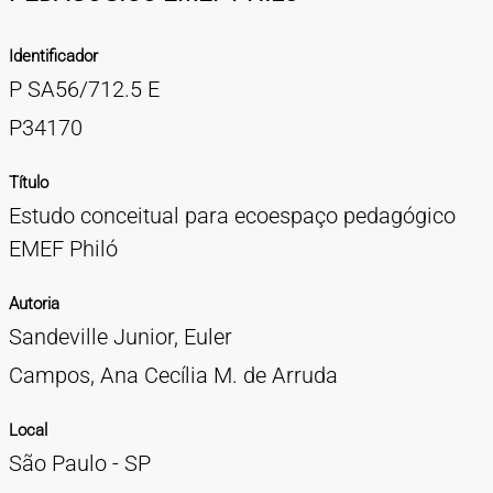
TIPOS DE MATERIAIS
Identificador
Cartazes
Diapositivos
Documentação
Fotografias
Maquetes
Negativos
Periódicos
Publicações
Projetos
Vídeos
BUSCA AVANÇADA
P SA56/712.5 E
CONTATOS
P34170
EXPEDIENTE
Título
Estudo conceitual para ecoespaço pedagógico
EMEF Philó
Autoria
Sandeville Junior, Euler
Campos, Ana Cecília M. de Arruda
Local
São Paulo - SP