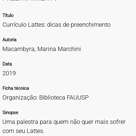
TIPOS DE MATERIAIS
Título
Cartazes
Diapositivos
Documentação
Fotografias
Maquetes
Negativos
Periódicos
Publicações
Projetos
Vídeos
BUSCA AVANÇADA
Currículo Lattes: dicas de preenchimento
CONTATOS
Autoria
EXPEDIENTE
Macambyra, Marina Marchini
Data
2019
Ficha técnica
Organização: Biblioteca FAUUSP
Sinopse
Uma palestra para quem não quer mais sofrer
com seu Lattes.