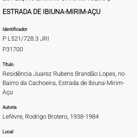
TIPOS DE MATERIAIS
ESTRADA DE IBIUNA-MIRIM-AÇU
Cartazes
Diapositivos
Documentação
Fotografias
Maquetes
Negativos
Periódicos
Publicações
Projetos
Vídeos
BUSCA AVANÇADA
Identificador
CONTATOS
P L521/728.3 JRI
EXPEDIENTE
P31700
Título
Residência Juarez Rubens Brandão Lopes, no
Bairro da Cachoeira, Estrada de Ibiuna-Mirim-
Açu
Autoria
Lefèvre, Rodrigo Brotero, 1938-1984
Local