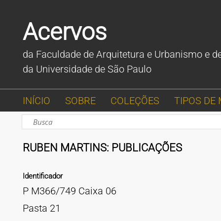
Acervos
da Faculdade de Arquitetura e Urbanismo e d
da Universidade de São Paulo
INÍCIO
SOBRE
COLEÇÕES
TIPOS DE 
RUBEN MARTINS: PUBLICAÇÕES
Identificador
P M366/749 Caixa 06
Pasta 21