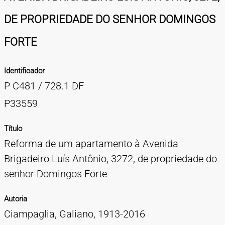
TIPOS DE MATERIAIS
DE PROPRIEDADE DO SENHOR DOMINGOS
Cartazes
Diapositivos
Documentação
Fotografias
Maquetes
Negativos
Periódicos
Publicações
Projetos
Vídeos
BUSCA AVANÇADA
FORTE
CONTATOS
Identificador
EXPEDIENTE
P C481 / 728.1 DF
P33559
Título
Reforma de um apartamento à Avenida
Brigadeiro Luís Antônio, 3272, de propriedade do
senhor Domingos Forte
Autoria
Ciampaglia, Galiano, 1913-2016