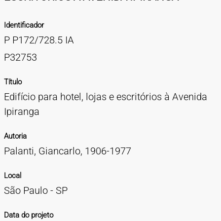
TIPOS DE MATERIAIS
Identificador
Cartazes
Diapositivos
Documentação
Fotografias
Maquetes
Negativos
Periódicos
Publicações
Projetos
Vídeos
BUSCA AVANÇADA
P P172/728.5 IA
CONTATOS
P32753
EXPEDIENTE
Título
Edifício para hotel, lojas e escritórios à Avenida
Ipiranga
Autoria
Palanti, Giancarlo, 1906-1977
Local
São Paulo - SP
Data do projeto