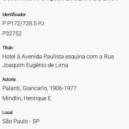
TIPOS DE MATERIAIS
Identificador
Cartazes
Diapositivos
Documentação
Fotografias
Maquetes
Negativos
Periódicos
Publicações
Projetos
Vídeos
BUSCA AVANÇADA
P P172/728.5 PJ
CONTATOS
P32752
EXPEDIENTE
Título
Hotel à Avenida Paulista esquina com a Rua
Joaquim Eugênio de Lima
Autoria
Palanti, Giancarlo, 1906-1977
Mindlin, Henrique E.
Local
São Paulo - SP