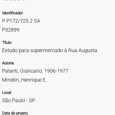
TIPOS DE MATERIAIS
Identificador
Cartazes
Diapositivos
Documentação
Fotografias
Maquetes
Negativos
Periódicos
Publicações
Projetos
Vídeos
BUSCA AVANÇADA
P P172/725.2 SA
CONTATOS
P32899
EXPEDIENTE
Título
Estudo para supermercado à Rua Augusta
Autoria
Palanti, Giancarlo, 1906-1977
Mindlin, Henrique E.
Local
São Paulo - SP
Data do projeto