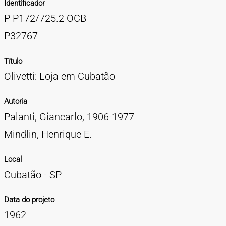
Identificador
TIPOS DE MATERIAIS
P P172/725.2 OCB
Cartazes
Diapositivos
Documentação
Fotografias
Maquetes
Negativos
Periódicos
Publicações
Projetos
Vídeos
BUSCA AVANÇADA
P32767
CONTATOS
Título
Olivetti: Loja em Cubatão
EXPEDIENTE
Autoria
Palanti, Giancarlo, 1906-1977
Mindlin, Henrique E.
Local
Cubatão - SP
Data do projeto
1962