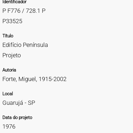
Identificador
TIPOS DE MATERIAIS
P F776 / 728.1 P
Cartazes
Diapositivos
Documentação
Fotografias
Maquetes
Negativos
Periódicos
Publicações
Projetos
Vídeos
BUSCA AVANÇADA
P33525
CONTATOS
Título
Edifício Península
EXPEDIENTE
Projeto
Autoria
Forte, Miguel, 1915-2002
Local
Guarujá - SP
Data do projeto
1976