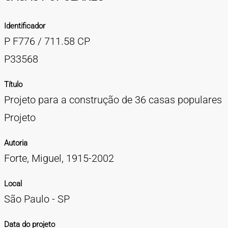
TIPOS DE MATERIAIS
Identificador
Cartazes
Diapositivos
Documentação
Fotografias
Maquetes
Negativos
Periódicos
Publicações
Projetos
Vídeos
BUSCA AVANÇADA
P F776 / 711.58 CP
CONTATOS
P33568
EXPEDIENTE
Título
Projeto para a construção de 36 casas populares
Projeto
Autoria
Forte, Miguel, 1915-2002
Local
São Paulo - SP
Data do projeto