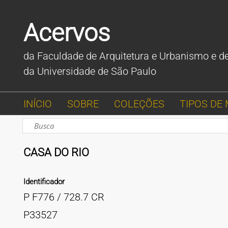
Acervos
da Faculdade de Arquitetura e Urbanismo e d
da Universidade de São Paulo
INÍCIO
SOBRE
COLEÇÕES
TIPOS DE 
CASA DO RIO
Identificador
P F776 / 728.7 CR
P33527