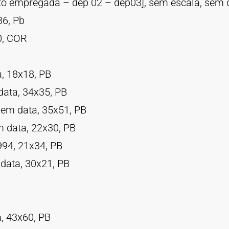
rto empregada – dep 02 – dep03], sem escala, sem 
36, Pb
0, COR
a, 18x18, PB
data, 34x35, PB
 sem data, 35x51, PB
m data, 22x30, PB
994, 21x34, PB
data, 30x21, PB
a, 43x60, PB