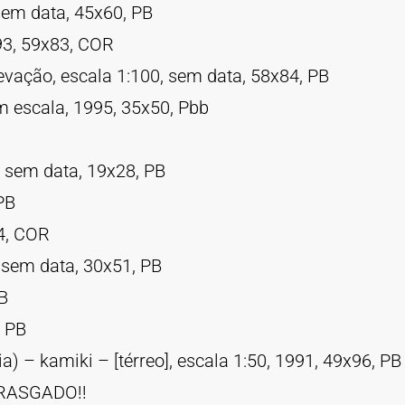
sem data, 45x60, PB
993, 59x83, COR
evação, escala 1:100, sem data, 58x84, PB
m escala, 1995, 35x50, Pbb
, sem data, 19x28, PB
PB
94, COR
 sem data, 30x51, PB
B
, PB
) – kamiki – [térreo], escala 1:50, 1991, 49x96, PB
B RASGADO!!