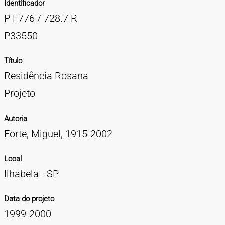
Identificador
TIPOS DE MATERIAIS
P F776 / 728.7 R
Cartazes
Diapositivos
Documentação
Fotografias
Maquetes
Negativos
Periódicos
Publicações
Projetos
Vídeos
BUSCA AVANÇADA
P33550
CONTATOS
Título
Residência Rosana
EXPEDIENTE
Projeto
Autoria
Forte, Miguel, 1915-2002
Local
Ilhabela - SP
Data do projeto
1999-2000