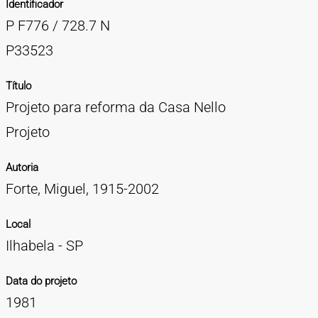
Identificador
TIPOS DE MATERIAIS
P F776 / 728.7 N
Cartazes
Diapositivos
Documentação
Fotografias
Maquetes
Negativos
Periódicos
Publicações
Projetos
Vídeos
BUSCA AVANÇADA
P33523
CONTATOS
Título
Projeto para reforma da Casa Nello
EXPEDIENTE
Projeto
Autoria
Forte, Miguel, 1915-2002
Local
Ilhabela - SP
Data do projeto
1981