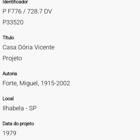
Identificador
TIPOS DE MATERIAIS
P F776 / 728.7 DV
Cartazes
Diapositivos
Documentação
Fotografias
Maquetes
Negativos
Periódicos
Publicações
Projetos
Vídeos
BUSCA AVANÇADA
P33520
CONTATOS
Título
Casa Dória Vicente
EXPEDIENTE
Projeto
Autoria
Forte, Miguel, 1915-2002
Local
Ilhabela - SP
Data do projeto
1979