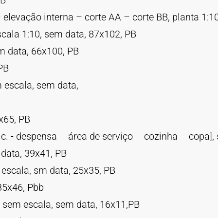
PB
 elevação interna – corte AA – corte BB, planta 1:1
scala 1:10, sem data, 87x102, PB
em data, 66x100, PB
PB
m escala, sem data,
3x65, PB
c. - despensa – área de serviço – cozinha – copa],
 data, 39x41, PB
 escala, sm data, 25x35, PB
 35x46, Pbb
], sem escala, sem data, 16x11,PB