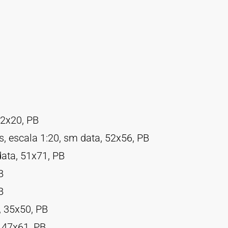
22x20, PB
, escala 1:20, sm data, 52x56, PB
data, 51x71, PB
B
B
, 35x50, PB
 47x61, PB