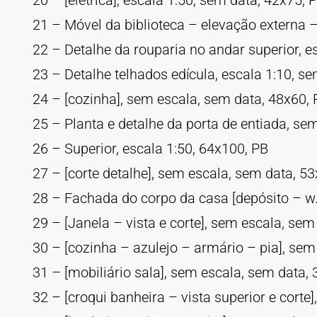
20 – [elétrica], escala 1:50, sem data, 42x75, 
21 – Móvel da biblioteca – elevação externa –
22 – Detalhe da rouparia no andar superior, e
23 – Detalhe telhados edícula, escala 1:10, s
24 – [cozinha], sem escala, sem data, 48x60, 
25 – Planta e detalhe da porta de entiada, se
26 – Superior, escala 1:50, 64x100, PB
27 – [corte detalhe], sem escala, sem data, 5
28 – Fachada do corpo da casa [depósito – w.
29 – [Janela – vista e corte], sem escala, sem
30 – [cozinha – azulejo – armário – pia], sem
31 – [mobiliário sala], sem escala, sem data,
32 – [croqui banheira – vista superior e corte