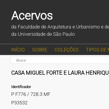
Acervos
da Faculdade de Arquitetura e Urbanismo e d
da Universidade de São Paulo
INÍCIO
SOBRE
COLEÇÕES
TIPOS DE 
CASA MIGUEL FORTE E LAURA HENRIQUE
Identificador
P F776 / 728.3 MF
P33532