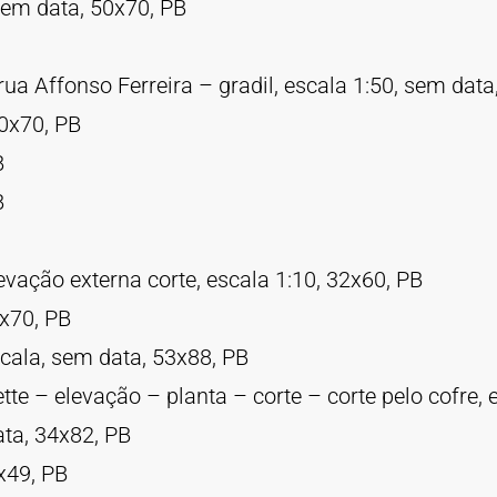
 sem data, 50x70, PB
ua Affonso Ferreira – gradil, escala 1:50, sem data
50x70, PB
B
B
vação externa corte, escala 1:10, 32x60, PB
0x70, PB
cala, sem data, 53x88, PB
te – elevação – planta – corte – corte pelo cofre, 
ata, 34x82, PB
x49, PB