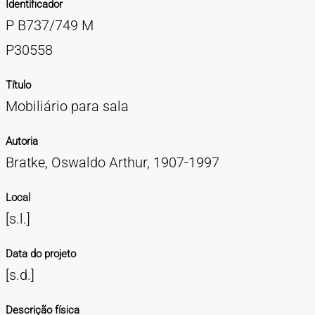
Identificador
TIPOS DE MATERIAIS
P B737/749 M
Cartazes
Diapositivos
Documentação
Fotografias
Maquetes
Negativos
Periódicos
Publicações
Projetos
Vídeos
BUSCA AVANÇADA
P30558
CONTATOS
Título
Mobiliário para sala
EXPEDIENTE
Autoria
Bratke, Oswaldo Arthur, 1907-1997
Local
[s.l.]
Data do projeto
[s.d.]
Descrição física