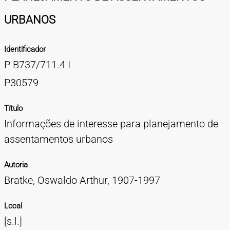
TIPOS DE MATERIAIS
URBANOS
Cartazes
Diapositivos
Documentação
Fotografias
Maquetes
Negativos
Periódicos
Publicações
Projetos
Vídeos
BUSCA AVANÇADA
Identificador
CONTATOS
P B737/711.4 I
EXPEDIENTE
P30579
Título
Informações de interesse para planejamento de
assentamentos urbanos
Autoria
Bratke, Oswaldo Arthur, 1907-1997
Local
[s.l.]