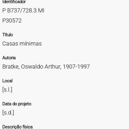
Identificador
TIPOS DE MATERIAIS
P B737/728.3 MI
Cartazes
Diapositivos
Documentação
Fotografias
Maquetes
Negativos
Periódicos
Publicações
Projetos
Vídeos
BUSCA AVANÇADA
P30572
CONTATOS
Título
Casas mínimas
EXPEDIENTE
Autoria
Bratke, Oswaldo Arthur, 1907-1997
Local
[s.l.]
Data do projeto
[s.d.]
Descrição física