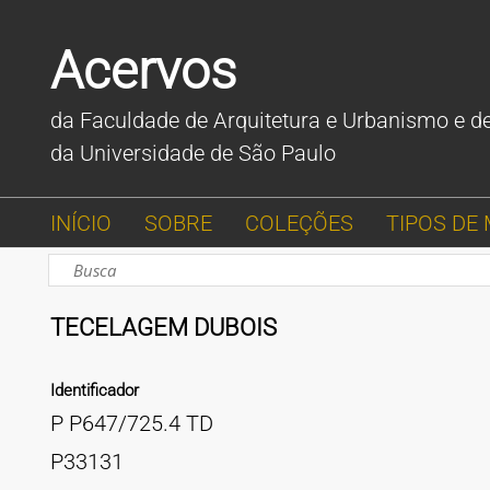
Acervos
da Faculdade de Arquitetura e Urbanismo e d
da Universidade de São Paulo
INÍCIO
SOBRE
COLEÇÕES
TIPOS DE 
TECELAGEM DUBOIS
Identificador
P P647/725.4 TD
P33131