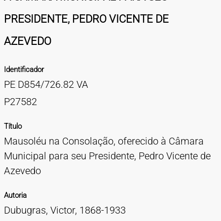
TIPOS DE MATERIAIS
PRESIDENTE, PEDRO VICENTE DE
Cartazes
Diapositivos
Documentação
Fotografias
Maquetes
Negativos
Periódicos
Publicações
Projetos
Vídeos
BUSCA AVANÇADA
AZEVEDO
CONTATOS
Identificador
EXPEDIENTE
PE D854/726.82 VA
P27582
Título
Mausoléu na Consolação, oferecido à Câmara
Municipal para seu Presidente, Pedro Vicente de
Azevedo
Autoria
Dubugras, Victor, 1868-1933