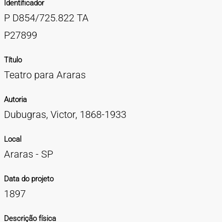
Identificador
TIPOS DE MATERIAIS
P D854/725.822 TA
Cartazes
Diapositivos
Documentação
Fotografias
Maquetes
Negativos
Periódicos
Publicações
Projetos
Vídeos
BUSCA AVANÇADA
P27899
CONTATOS
Título
Teatro para Araras
EXPEDIENTE
Autoria
Dubugras, Victor, 1868-1933
Local
Araras - SP
Data do projeto
1897
Descrição física