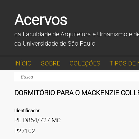
Acervos
da Faculdade de Arquitetura e Urbanismo e d
da Universidade de São Paulo
INÍCIO
SOBRE
COLEÇÕES
TIPOS DE 
DORMITÓRIO PARA O MACKENZIE COLL
Identificador
PE D854/727 MC
P27102