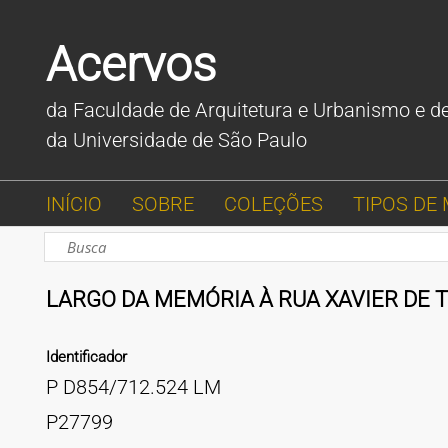
Acervos
da Faculdade de Arquitetura e Urbanismo e d
da Universidade de São Paulo
INÍCIO
SOBRE
COLEÇÕES
TIPOS DE 
LARGO DA MEMÓRIA À RUA XAVIER DE 
Identificador
P D854/712.524 LM
P27799