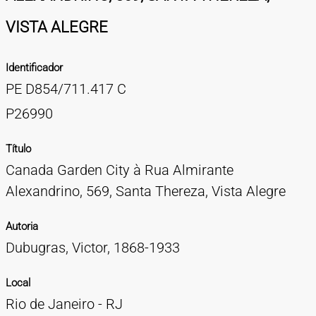
TIPOS DE MATERIAIS
VISTA ALEGRE
Cartazes
Diapositivos
Documentação
Fotografias
Maquetes
Negativos
Periódicos
Publicações
Projetos
Vídeos
BUSCA AVANÇADA
Identificador
CONTATOS
PE D854/711.417 C
EXPEDIENTE
P26990
Título
Canada Garden City à Rua Almirante
Alexandrino, 569, Santa Thereza, Vista Alegre
Autoria
Dubugras, Victor, 1868-1933
Local
Rio de Janeiro - RJ