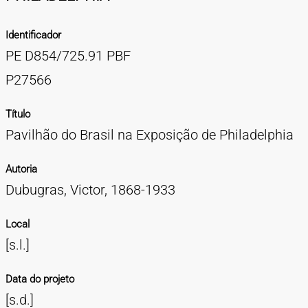
TIPOS DE MATERIAIS
Identificador
Cartazes
Diapositivos
Documentação
Fotografias
Maquetes
Negativos
Periódicos
Publicações
Projetos
Vídeos
BUSCA AVANÇADA
PE D854/725.91 PBF
CONTATOS
P27566
EXPEDIENTE
Título
Pavilhão do Brasil na Exposição de Philadelphia
Autoria
Dubugras, Victor, 1868-1933
Local
[s.l.]
Data do projeto
[s.d.]