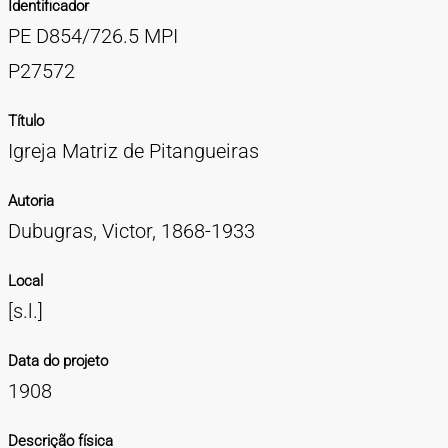
Identificador
TIPOS DE MATERIAIS
PE D854/726.5 MPI
Cartazes
Diapositivos
Documentação
Fotografias
Maquetes
Negativos
Periódicos
Publicações
Projetos
Vídeos
BUSCA AVANÇADA
P27572
CONTATOS
Título
Igreja Matriz de Pitangueiras
EXPEDIENTE
Autoria
Dubugras, Victor, 1868-1933
Local
[s.l.]
Data do projeto
1908
Descrição física