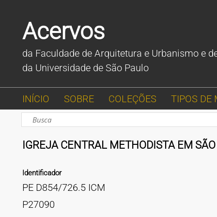
Acervos
da Faculdade de Arquitetura e Urbanismo e d
da Universidade de São Paulo
INÍCIO
SOBRE
COLEÇÕES
TIPOS DE 
IGREJA CENTRAL METHODISTA EM SÃO
Identificador
PE D854/726.5 ICM
P27090