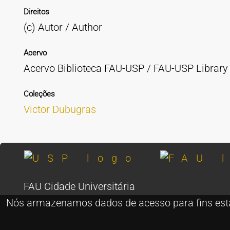
Direitos
(c) Autor / Author
Acervo
Acervo Biblioteca FAU-USP / FAU-USP Library 
Coleções
Victor Dubugras
FAU Cidade Universitária
Rua do Lago, 876 - São Paulo - SP - Brasil
Nós armazenamos dados de acesso para fins estatí