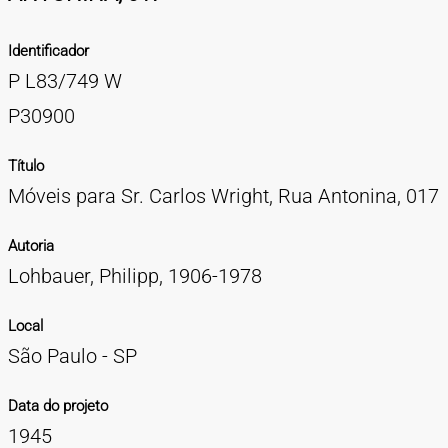
TIPOS DE MATERIAIS
Identificador
Cartazes
Diapositivos
Documentação
Fotografias
Maquetes
Negativos
Periódicos
Publicações
Projetos
Vídeos
BUSCA AVANÇADA
P L83/749 W
CONTATOS
P30900
EXPEDIENTE
Título
Móveis para Sr. Carlos Wright, Rua Antonina, 017
Autoria
Lohbauer, Philipp, 1906-1978
Local
São Paulo - SP
Data do projeto
1945