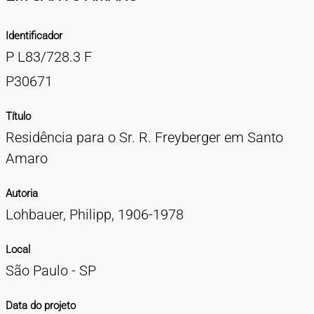
TIPOS DE MATERIAIS
Identificador
Cartazes
Diapositivos
Documentação
Fotografias
Maquetes
Negativos
Periódicos
Publicações
Projetos
Vídeos
BUSCA AVANÇADA
P L83/728.3 F
CONTATOS
P30671
EXPEDIENTE
Título
Residência para o Sr. R. Freyberger em Santo
Amaro
Autoria
Lohbauer, Philipp, 1906-1978
Local
São Paulo - SP
Data do projeto