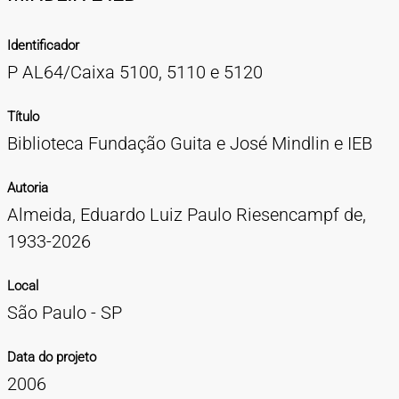
TIPOS DE MATERIAIS
Identificador
Cartazes
Diapositivos
Documentação
Fotografias
Maquetes
Negativos
Periódicos
Publicações
Projetos
Vídeos
BUSCA AVANÇADA
P AL64/Caixa 5100, 5110 e 5120
CONTATOS
Título
EXPEDIENTE
Biblioteca Fundação Guita e José Mindlin e IEB
Autoria
Almeida, Eduardo Luiz Paulo Riesencampf de,
1933-2026
Local
São Paulo - SP
Data do projeto
2006