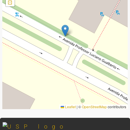
⊡
Leaflet
|
©
OpenStreetMap
contributors