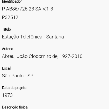
Identificador
TIPOS DE MATERIAIS
P AB86/725.23 SA V.1-3
Cartazes
Diapositivos
Documentação
Fotografias
Maquetes
Negativos
Periódicos
Publicações
Projetos
Vídeos
BUSCA AVANÇADA
P32512
CONTATOS
Título
Estação Telefônica - Santana
EXPEDIENTE
Autoria
Abreu, João Clodomiro de, 1927-2010
Local
São Paulo - SP
Data do projeto
1973
Descrição física