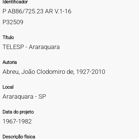
Identificador
TIPOS DE MATERIAIS
P AB86/725.23 AR V.1-16
Cartazes
Diapositivos
Documentação
Fotografias
Maquetes
Negativos
Periódicos
Publicações
Projetos
Vídeos
BUSCA AVANÇADA
P32509
CONTATOS
Título
TELESP - Araraquara
EXPEDIENTE
Autoria
Abreu, João Clodomiro de, 1927-2010
Local
Araraquara - SP
Data do projeto
1967-1982
Descrição física