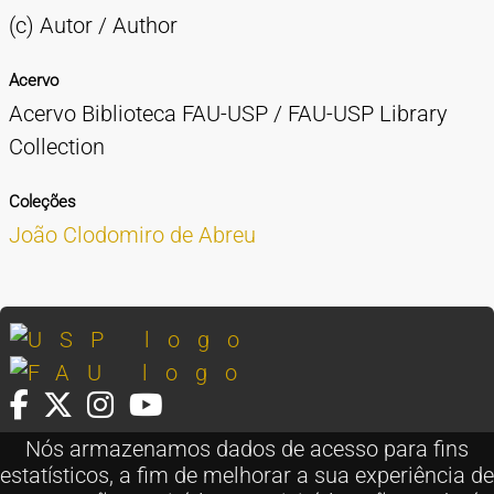
(c) Autor / Author
Acervo
Acervo Biblioteca FAU-USP / FAU-USP Library
Collection
Coleções
João Clodomiro de Abreu
Nós armazenamos dados de acesso para fins
FAU Cidade Universitária
estatísticos, a fim de melhorar a sua experiência de