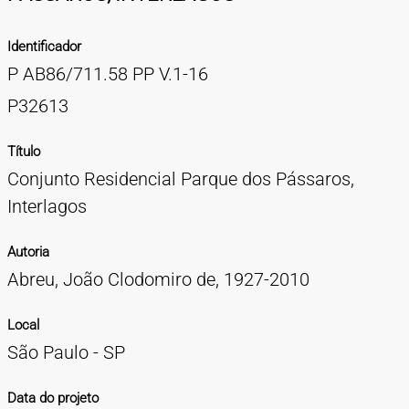
TIPOS DE MATERIAIS
Identificador
Cartazes
Diapositivos
Documentação
Fotografias
Maquetes
Negativos
Periódicos
Publicações
Projetos
Vídeos
BUSCA AVANÇADA
P AB86/711.58 PP V.1-16
CONTATOS
P32613
EXPEDIENTE
Título
Conjunto Residencial Parque dos Pássaros,
Interlagos
Autoria
Abreu, João Clodomiro de, 1927-2010
Local
São Paulo - SP
Data do projeto