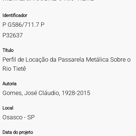
TIPOS DE MATERIAIS
Identificador
Cartazes
Diapositivos
Documentação
Fotografias
Maquetes
Negativos
Periódicos
Publicações
Projetos
Vídeos
BUSCA AVANÇADA
P G586/711.7 P
CONTATOS
P32637
EXPEDIENTE
Título
Perfil de Locação da Passarela Metálica Sobre o
Rio Tietê
Autoria
Gomes, José Cláudio, 1928-2015
Local
Osasco - SP
Data do projeto