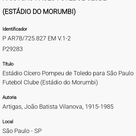
TIPOS DE MATERIAIS
(ESTÁDIO DO MORUMBI)
Cartazes
Diapositivos
Documentação
Fotografias
Maquetes
Negativos
Periódicos
Publicações
Projetos
Vídeos
BUSCA AVANÇADA
Identificador
CONTATOS
P AR78/725.827 EM V.1-2
EXPEDIENTE
P29283
Título
Estádio Cícero Pompeu de Toledo para São Paulo
Futebol Clube (Estádio do Morumbi)
Autoria
Artigas, João Batista Vilanova, 1915-1985
Local
São Paulo - SP